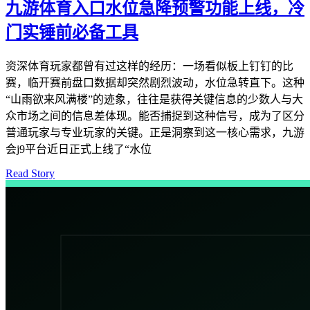
九游体育入口水位急降预警功能上线，冷
门实锤前必备工具
资深体育玩家都曾有过这样的经历：一场看似板上钉钉的比
赛，临开赛前盘口数据却突然剧烈波动，水位急转直下。这种
“山雨欲来风满楼”的迹象，往往是获得关键信息的少数人与大
众市场之间的信息差体现。能否捕捉到这种信号，成为了区分
普通玩家与专业玩家的关键。正是洞察到这一核心需求，九游
会j9平台近日正式上线了“水位
Read Story