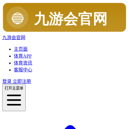
九游会官网
主页面
体育APP
体育资讯
客服中心
登录
立即注册
打开主菜单