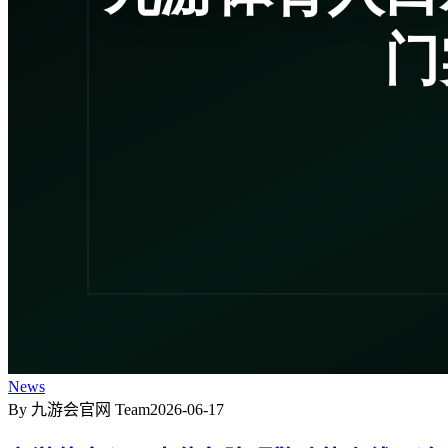
News
By 九游会官网 Team
2026-06-17