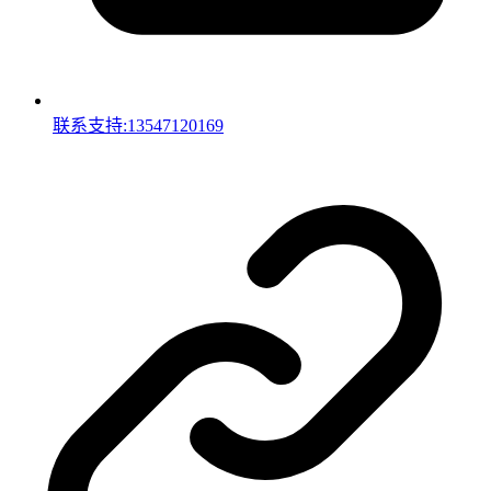
联系支持:13547120169