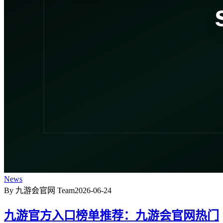
News
By 九游会官网 Team
2026-06-24
九游官方入口榜单推荐：九游会官网热门