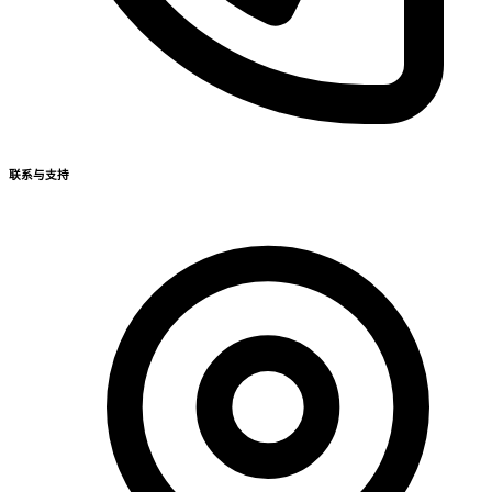
联系与支持