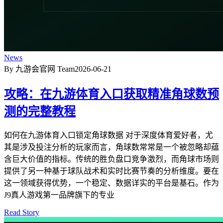
News
By 九游会官网 Team
2026-06-21
攻略：在九游体育入口获取精准角球数预
测的完整教程
如何在九游体育入口锁定角球数据 对于深度体育爱好者，尤
其是涉及投注分析的玩家而言，角球数常常是一个被忽略却蕴
含巨大价值的指标。传统的胜负盘口竞争激烈，而角球市场则
提供了另一种基于球队战术和实时比赛节奏的分析维度。要在
这一领域获得优势，一个稳定、数据详实的平台是基石。作为
J9真人游戏第一品牌旗下的专业
Read Story