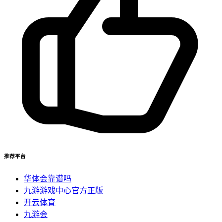
推荐平台
华体会靠谱吗
九游游戏中心官方正版
开云体育
九游会