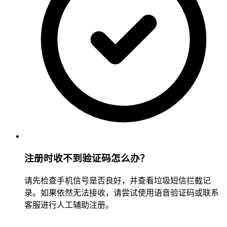
注册时收不到验证码怎么办？
请先检查手机信号是否良好，并查看垃圾短信拦截记
录。如果依然无法接收，请尝试使用语音验证码或联系
客服进行人工辅助注册。