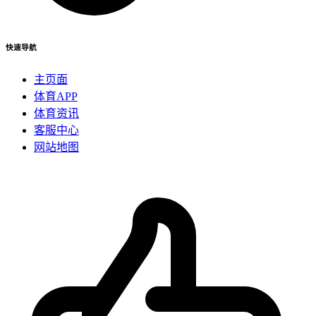
快速导航
主页面
体育APP
体育资讯
客服中心
网站地图