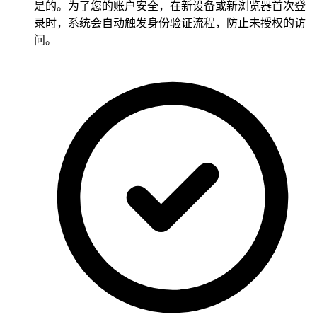
是的。为了您的账户安全，在新设备或新浏览器首次登
录时，系统会自动触发身份验证流程，防止未授权的访
问。