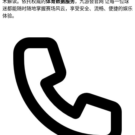
术解读。依托权威的
体育数据服务
，九游会官网 让每一位球
迷都能随时随地掌握赛场风云，享受安全、流畅、便捷的娱乐
体验。