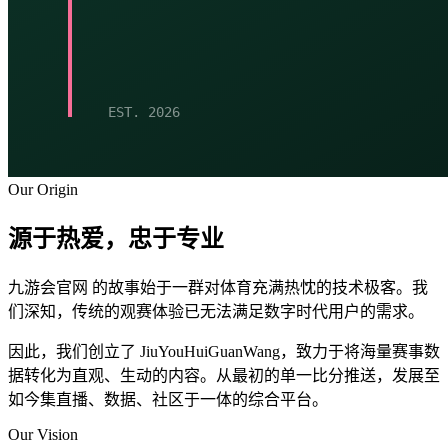
Our Origin
源于热爱，忠于专业
九游会官网 的故事始于一群对体育充满热忱的技术极客。我
们深知，传统的观赛体验已无法满足数字时代用户的需求。
因此，我们创立了 JiuYouHuiGuanWang，致力于将海量赛事数
据转化为直观、生动的内容。从最初的单一比分推送，发展至
如今集直播、数据、社区于一体的综合平台。
Our Vision