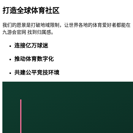
打造全球体育社区
我们的愿景是打破地域限制，让世界各地的体育爱好者都能在
九游会官网 找到归属感。
连接亿万球迷
推动体育数字化
共建公平竞技环境